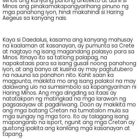
Minos ang kanyang punong arkitekto at dahil si
Minos ang pinakamakapangyarihang pinuno ng
mga panahong iyon, hindi makahindi si Haring
Aegeus sa kanyang nais.
Kaya si Daedalus, kasama ang kanyang mahusay
na kaalaman at kasanayan, ay pumunta sa Crete
at nagtayo ng isang magandang palasyo para sa
Minos. Itinayo ito sa tatlong palapag, na
napakataas para sa isang gusali noong panahong
iyon, at ang banyo at kusina ay may pagtutubero
na nauuna sa panahon nito. Kahit saan ka
magpunta, makikita mo ang isang palakol na may
dalawang ulo na sumisimbolo sa kapangyarihan ni
Haring Minos. Ang mga dingding sa itaas ay
natatakpan ng matingkad na mga larawan ng
pagsasayaw at pagdiriwang. Doon ay makikita mo
ang mga batang Cretan na tumatalon mula sa
mga sungay ng mga toro. Ito ay talagang isang
mapanganib na isport, ngunit ang mga Cretan ay
gustong ipakita ang kanilang mga kasanayan at
tapang.