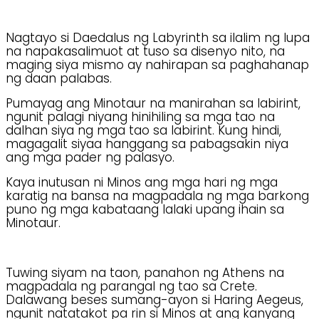
Nagtayo si Daedalus ng Labyrinth sa ilalim ng lupa
na napakasalimuot at tuso sa disenyo nito, na
maging siya mismo ay nahirapan sa paghahanap
ng daan palabas.
Pumayag ang Minotaur na manirahan sa labirint,
ngunit palagi niyang hinihiling sa mga tao na
dalhan siya ng mga tao sa labirint. Kung hindi,
magagalit siyaa hanggang sa pabagsakin niya
ang mga pader ng palasyo.
Kaya inutusan ni Minos ang mga hari ng mga
karatig na bansa na magpadala ng mga barkong
puno ng mga kabataang lalaki upang ihain sa
Minotaur.
Tuwing siyam na taon, panahon ng Athens na
magpadala ng parangal ng tao sa Crete.
Dalawang beses sumang-ayon si Haring Aegeus,
ngunit natatakot pa rin si Minos at ang kanyang