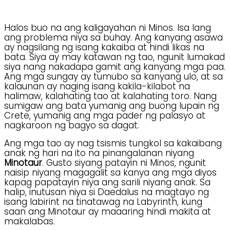
Halos buo na ang kaligayahan ni Minos. Isa lang
ang problema niya sa buhay. Ang kanyang asawa
ay nagsilang ng isang kakaiba at hindi likas na
bata. Siya ay may katawan ng tao, ngunit lumakad
siya nang nakadapa gamit ang kanyang mga paa.
Ang mga sungay ay tumubo sa kanyang ulo, at sa
kalaunan ay naging isang kakila-kilabot na
halimaw, kalahating tao at kalahating toro. Nang
sumigaw ang bata yumanig ang buong lupain ng
Crete, yumanig ang mga pader ng palasyo at
nagkaroon ng bagyo sa dagat.
Ang mga tao ay nag tsismis tungkol sa kakaibang
anak ng hari na ito na pinangalanan niyang
Minotaur
. Gusto siyang patayin ni Minos, ngunit
naisip niyang magagalit sa kanya ang mga diyos
kapag papatayin niya ang sarili niyang anak. Sa
halip, inutusan niya si Daedalus na magtayo ng
isang labirint na tinatawag na Labyrinth, kung
saan ang Minotaur ay maaaring hindi makita at
makalabas.