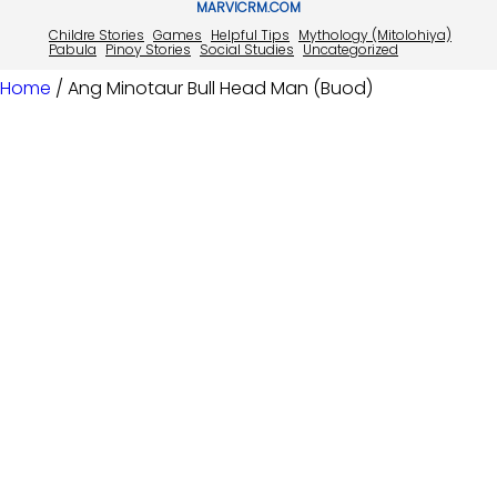
MARVICRM.COM
Childre Stories
Games
Helpful Tips
Mythology (Mitolohiya)
Pabula
Pinoy Stories
Social Studies
Uncategorized
Home
/ Ang Minotaur Bull Head Man (Buod)