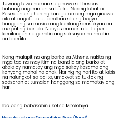
Tuwang tuwa naman sa ginawa si Theseus
habang nagiinuman sa barko. Narinig lahat ni
Poseidon ang hari ng karagatan ang mga ginawa
nila at nagalit ito at dinalhan sila ng bagyo
hanggang sa masira ang kanilang sinasakyan na
me puting bandila. Naayos naman nila ito pero
kinailangan na gamitin ang saksayan na me itim
na bandila.
Nang malapit na ang barko sa Athens, nakita ng
mga tao na may itim na bandila ang barko at
akala ay namatay ang mga sakay kasama ang
kanyang mahal na anak. Narinig ng hari ito at labis
na nalungkot sa balita, umakyat sa tuktok ng
sadsaran at tumalon hanggang sa mamatay ang
hari.
Iba pang babasahin ukol sa Mitolohiya
Hercules at ang Erymanthian Boar (Buod)