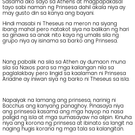
Sasama ako sayo sa Athens at magpapakasal
tayo sabi naman ng Prinsesa dahil akala niya ay
may gusto din sa kanya ang bayani.
Hindi masabi ni Theseus na meron na siyang
ibang mahal pero natakot siya na balikan ng hari
sa ginawa sa anak nito kaya ng umalis sila ng
grupo niya ay isinama sa barko ang Prinsesa.
Nang pabalik na sila sa Athen ay dumaon muna
sila sa Naxos para sa mga kailangan nila sa
paglalakbay pero lingid sa kaalaman ni Prinsesa
Ariadne ay iniwan siya ng barko ni Theseus sa isla.
Napaiyak na lamang ang prinsesa, narinig ni
Bacchus ang kanyang panaghoy. Pinasaya niya
ang prinsesa kasama ang mga hayop na nasa
paligid ng isla at mga sumasayaw na alipin. Kinuha
niya ang korona ng prinsesa at ibinato sa langit na
naging hugis korana ng mga tala sa kalangitan.