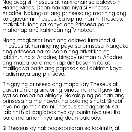
Naglayag si Theseus at nanirahan sa palasyo ni
Haring Minos. Doon nakilala niya si Princess
Ariadne. Nalungkot ang prinsesa ng marining ang
kalagayan ni Theseus. Sa isip naman ni Theseus,
makakatulong sa kanya ang Prinsesa para
mahanap ang kahinaan ng Minotaur.
Nang magkasarilinan ang dalawa lumuhod si
Theseus at humingi ng payo sa prinsesa. Nangako
ang prinsesa na kausapin ang arketikto ng
labirinth na si Ariadne, binigay naman ni Ariadne
ang mapa pero mahirap din basahin ito at
maliligawa parin ang papasok sa Labirinth kaya
nadismaya ang prinsesa.
Binigay ng prinsesa ang mapa kay Theseus at
gayon din ang sinabi ng binata na maliligaw din
sya sa mapa na binigay. Nakaisip ng paraan ang
prinsesa na me hawak na bola ng sinulid. Sinabi
niya na gamitin ito ni Theseus sa pagpasok sa
Labirinth at paglabas nya ay ipunin niya ulet ito
para malaman niya ang daan palabas.
Si Theseus ay nakipagsapalaran sa labirinth, at