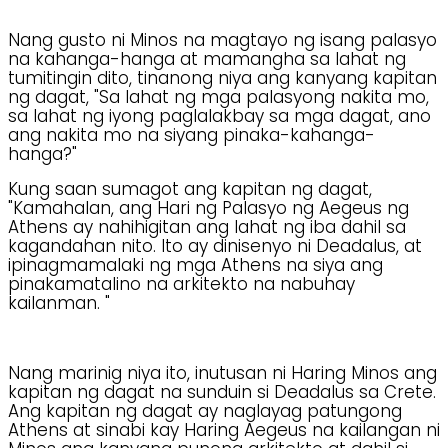
Nang gusto ni Minos na magtayo ng isang palasyo
na kahanga-hanga at mamangha sa lahat ng
tumitingin dito, tinanong niya ang kanyang kapitan
ng dagat, "Sa lahat ng mga palasyong nakita mo,
sa lahat ng iyong paglalakbay sa mga dagat, ano
ang nakita mo na siyang pinaka-kahanga-
hanga?"
Kung saan sumagot ang kapitan ng dagat,
"Kamahalan, ang Hari ng Palasyo ng Aegeus ng
Athens ay nahihigitan ang lahat ng iba dahil sa
kagandahan nito. Ito ay dinisenyo ni Deadalus, at
ipinagmamalaki ng mga Athens na siya ang
pinakamatalino na arkitekto na nabuhay
kailanman. "
Nang marinig niya ito, inutusan ni Haring Minos ang
kapitan ng dagat na sunduin si Deadalus sa Crete.
Ang kapitan ng dagat ay naglayag patungong
Athens at sinabi kay Haring Aegeus na kailangan ni