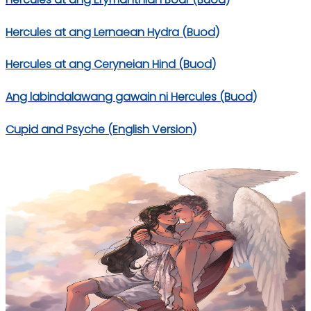
Hercules at ang Lernaean Hydra (Buod)
Hercules at ang Ceryneian Hind (Buod)
Ang labindalawang gawain ni Hercules (Buod)
Cupid and Psyche (English Version)