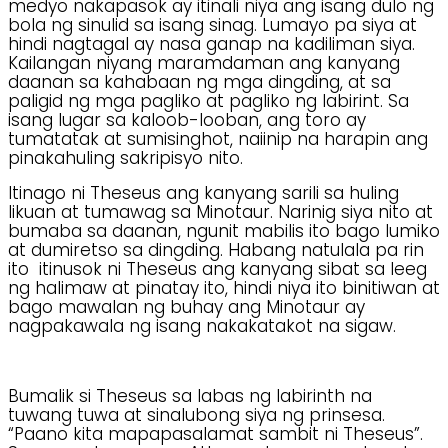
medyo nakapasok ay itinali niya ang isang dulo ng
bola ng sinulid sa isang sinag. Lumayo pa siya at
hindi nagtagal ay nasa ganap na kadiliman siya.
Kailangan niyang maramdaman ang kanyang
daanan sa kahabaan ng mga dingding, at sa
paligid ng mga pagliko at pagliko ng labirint. Sa
isang lugar sa kaloob-looban, ang toro ay
tumatatak at sumisinghot, naiinip na harapin ang
pinakahuling sakripisyo nito.
Itinago ni Theseus ang kanyang sarili sa huling
likuan at tumawag sa Minotaur. Narinig siya nito at
bumaba sa daanan, ngunit mabilis ito bago lumiko
at dumiretso sa dingding. Habang natulala pa rin
ito itinusok ni Theseus ang kanyang sibat sa leeg
ng halimaw at pinatay ito, hindi niya ito binitiwan at
bago mawalan ng buhay ang Minotaur ay
nagpakawala ng isang nakakatakot na sigaw.
Bumalik si Theseus sa labas ng labirinth na
tuwang tuwa at sinalubong siya ng prinsesa.
“Paano kita mapapasalamat sambit ni Theseus”.