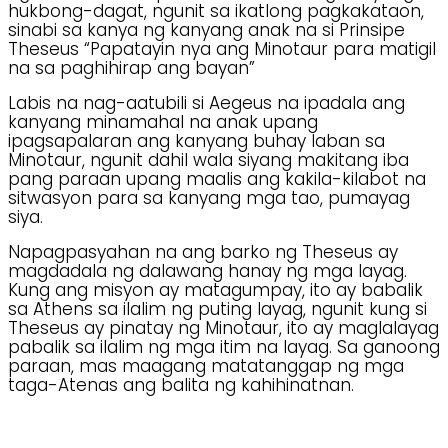
hukbong-dagat, ngunit sa ikatlong pagkakataon,
sinabi sa kanya ng kanyang anak na si Prinsipe
Theseus “Papatayin nya ang Minotaur para matigil
na sa paghihirap ang bayan”
Labis na nag-aatubili si Aegeus na ipadala ang
kanyang minamahal na anak upang
ipagsapalaran ang kanyang buhay laban sa
Minotaur, ngunit dahil wala siyang makitang iba
pang paraan upang maalis ang kakila-kilabot na
sitwasyon para sa kanyang mga tao, pumayag
siya.
Napagpasyahan na ang barko ng Theseus ay
magdadala ng dalawang hanay ng mga layag.
Kung ang misyon ay matagumpay, ito ay babalik
sa Athens sa ilalim ng puting layag, ngunit kung si
Theseus ay pinatay ng Minotaur, ito ay maglalayag
pabalik sa ilalim ng mga itim na layag. Sa ganoong
paraan, mas maagang matatanggap ng mga
taga-Atenas ang balita ng kahihinatnan.