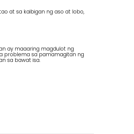
o at sa kaibigan ng aso at lobo,
gan ay maaaring magdulot ng
mga problema sa pamamagitan ng
n sa bawat isa.