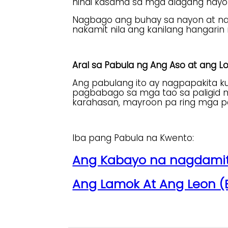
hindi kasama sa mga alagang hayo
Nagbago ang buhay sa nayon at nag
nakamit nila ang kanilang hangar
Aral sa Pabula ng Ang Aso at ang L
Ang pabulang ito ay nagpapakita 
pagbabago sa mga tao sa paligid 
karahasan, mayroon pa ring mga p
Iba pang Pabula na Kwento:
Ang Kabayo na nagdamit
Ang Lamok At Ang Leon (