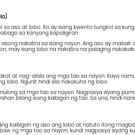
la)
l sa aso at lobo. Ito ay isang kwento tungkol sa ku
abago sa kanyang kapaligiran.
g asong nakatira sa isang nayon. Ang aso ay mabait
ayon, may isang lobo na nakatira na palaging nakak
 takot at nag-alala ang mga tao sa nayon. Kaya na
 lobo. Ngunit hindi sila nakakuha ng lobo.
tumulong sa mga tao sa nayon. Nagpasya siyang pu
ahan bilang isang kaibigan ng tao. Sa una, hindi nan
ing kaibigan ng aso ang lobo at natuto itong magba
abaw ng mga tao sa nayon, kundi nagpasya siyang 