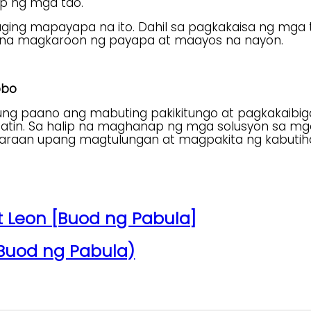
p ng mga tao.
ing mapayapa na ito. Dahil sa pagkakaisa ng mga ta
in na magkaroon ng payapa at maayos na nayon.
obo
kung paano ang mabuting pakikitungo at pagkakaibi
natin. Sa halip na maghanap ng mga solusyon sa 
araan upang magtulungan at magpakita ng kabutiha
 Leon [Buod ng Pabula]
Buod ng Pabula)