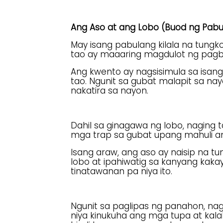
Ang Aso at ang Lobo (Buod ng Pabu
May isang pabulang kilala na tungko
tao ay maaaring magdulot ng pagb
Ang kwento ay nagsisimula sa isan
tao. Ngunit sa gubat malapit sa n
nakatira sa nayon.
Dahil sa ginagawa ng lobo, naging
mga trap sa gubat upang mahuli ang
Isang araw, ang aso ay naisip na 
lobo at ipahiwatig sa kanyang kakay
tinatawanan pa niya ito.
Ngunit sa paglipas ng panahon, nag
niya kinukuha ang mga tupa at kal