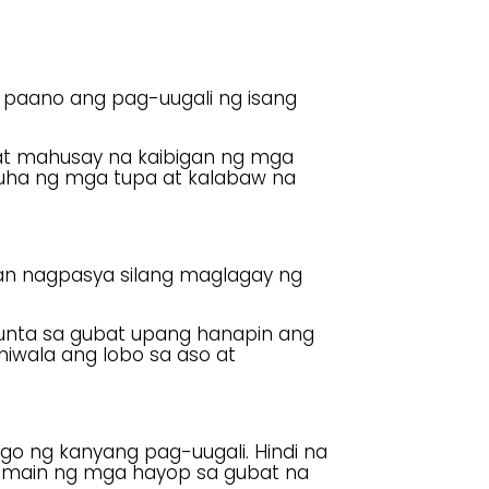
ng paano ang pag-uugali ng isang
 at mahusay na kaibigan ng mga
akuha ng mga tupa at kalabaw na
man nagpasya silang maglagay ng
munta sa gubat upang hanapin ang
iniwala ang lobo sa aso at
go ng kanyang pag-uugali. Hindi na
kumain ng mga hayop sa gubat na