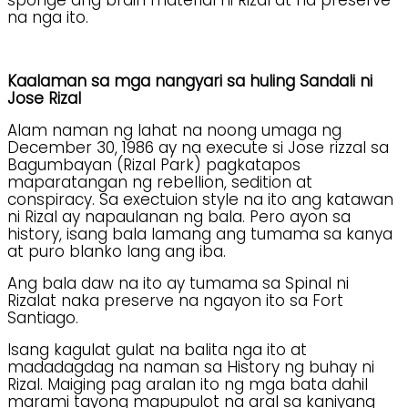
na nga ito.
Kaalaman sa mga nangyari sa huling Sandali ni
Jose Rizal
Alam naman ng lahat na noong umaga ng
December 30, 1986 ay na execute si Jose rizzal sa
Bagumbayan (Rizal Park) pagkatapos
maparatangan ng rebellion, sedition at
conspiracy. Sa exectuion style na ito ang katawan
ni Rizal ay napaulanan ng bala. Pero ayon sa
history, isang bala lamang ang tumama sa kanya
at puro blanko lang ang iba.
Ang bala daw na ito ay tumama sa Spinal ni
Rizalat naka preserve na ngayon ito sa Fort
Santiago.
Isang kagulat gulat na balita nga ito at
madadagdag na naman sa History ng buhay ni
Rizal. Maiging pag aralan ito ng mga bata dahil
marami tayong mapupulot na aral sa kaniyang