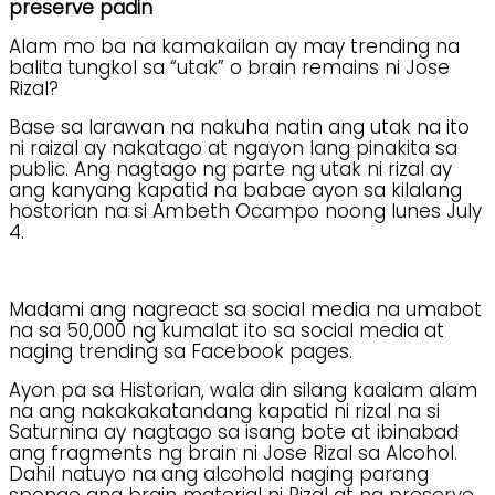
preserve padin
Alam mo ba na kamakailan ay may trending na
balita tungkol sa “utak” o brain remains ni Jose
Rizal?
Base sa larawan na nakuha natin ang utak na ito
ni raizal ay nakatago at ngayon lang pinakita sa
public. Ang nagtago ng parte ng utak ni rizal ay
ang kanyang kapatid na babae ayon sa kilalang
hostorian na si Ambeth Ocampo noong lunes July
4.
Madami ang nagreact sa social media na umabot
na sa 50,000 ng kumalat ito sa social media at
naging trending sa Facebook pages.
Ayon pa sa Historian, wala din silang kaalam alam
na ang nakakakatandang kapatid ni rizal na si
Saturnina ay nagtago sa isang bote at ibinabad
ang fragments ng brain ni Jose Rizal sa Alcohol.
Dahil natuyo na ang alcohold naging parang
sponge ang brain material ni Rizal at na preserve